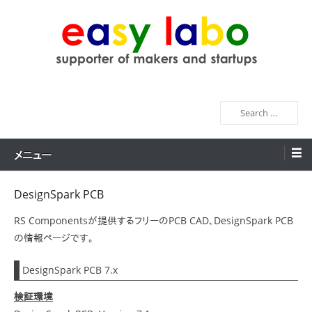
コ
ン
テ
ン
easy labo
supporter of makers and startups
ツ
へ
検
ス
索
キ
ッ
メニュー
プ
DesignSpark PCB
RS Componentsが提供するフリーのPCB CAD、DesignSpark PCB
の情報ページです。
DesignSpark PCB 7.x
検証環境