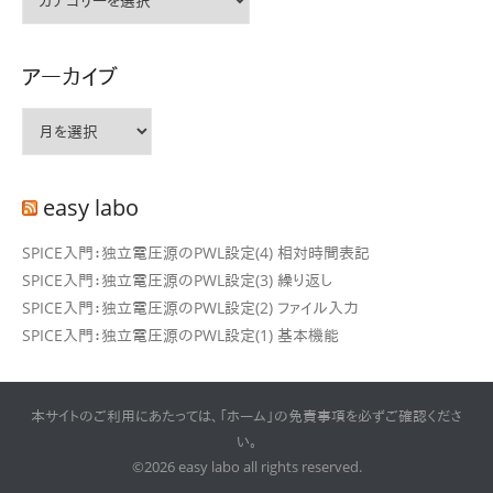
テ
ゴ
リ
アーカイブ
ー
ア
ー
カ
イ
easy labo
ブ
SPICE入門：独立電圧源のPWL設定(4) 相対時間表記
SPICE入門：独立電圧源のPWL設定(3) 繰り返し
SPICE入門：独立電圧源のPWL設定(2) ファイル入力
SPICE入門：独立電圧源のPWL設定(1) 基本機能
本サイトのご利用にあたっては、「ホーム」の免責事項を必ずご確認くださ
い。
©2026 easy labo all rights reserved.