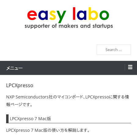
コ
ン
テ
ン
easy labo
supporter of makers and startups
ツ
へ
検
ス
索
キ
ッ
メニュー
プ
LPCXpresso
NXP Semiconductors社のマイコンボード、LPCXpressoに関する情
報ページです。
LPCXpresso 7 Mac版
LPCXpresso 7 Mac版の使い方を解説します。