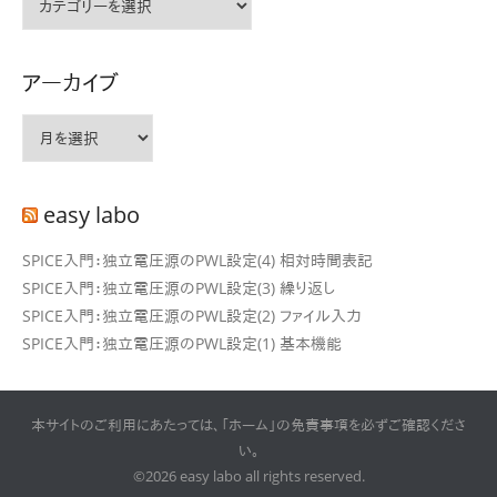
テ
ゴ
リ
アーカイブ
ー
ア
ー
カ
イ
easy labo
ブ
SPICE入門：独立電圧源のPWL設定(4) 相対時間表記
SPICE入門：独立電圧源のPWL設定(3) 繰り返し
SPICE入門：独立電圧源のPWL設定(2) ファイル入力
SPICE入門：独立電圧源のPWL設定(1) 基本機能
本サイトのご利用にあたっては、「ホーム」の免責事項を必ずご確認くださ
い。
©2026 easy labo all rights reserved.