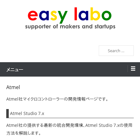
コ
ン
テ
ン
easy labo
supporter of makers and startups
ツ
へ
検
ス
索
キ
ッ
メニュー
プ
Atmel
Atmel社マイクロコントローラーの開発情報ページです。
Atmel Studio 7.x
Atmel社の提供する最新の統合開発環境、Atmel Studio 7.xの使用
方法を解説します。