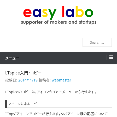
コ
ン
テ
ン
easy labo
supporter of makers and startups
ツ
へ
検
ス
索
キ
ッ
メニュー
プ
LTspice入門：コピー
投稿日:
2014/11/19
投稿者:
webmaster
LTspiceのコピーは、アイコンか”Edit”メニューから行えます。
アイコンによるコピー
“Copy”アイコンでコピーが行えます。なおアイコン類の配置について