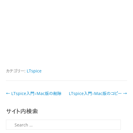
カテゴリー:
LTspice
投
←
LTspice入門：Mac版の削除
LTspice入門：Mac版のコピー
→
稿
ナ
サイト内検索
ビ
ゲ
検
ー
索