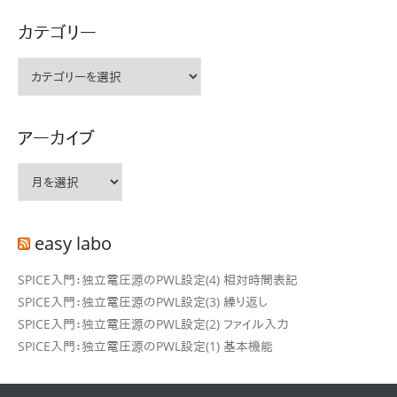
シ
カテゴリー
ョ
ン
カ
テ
ゴ
リ
アーカイブ
ー
ア
ー
カ
イ
easy labo
ブ
SPICE入門：独立電圧源のPWL設定(4) 相対時間表記
SPICE入門：独立電圧源のPWL設定(3) 繰り返し
SPICE入門：独立電圧源のPWL設定(2) ファイル入力
SPICE入門：独立電圧源のPWL設定(1) 基本機能