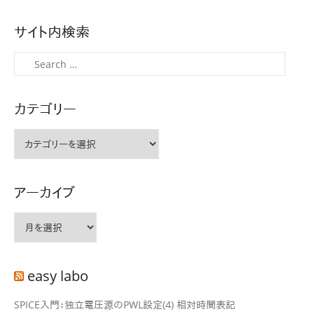
稿
ナ
サイト内検索
ビ
ゲ
検
ー
索
シ
カテゴリー
ョ
ン
カ
テ
ゴ
リ
アーカイブ
ー
ア
ー
カ
イ
easy labo
ブ
SPICE入門：独立電圧源のPWL設定(4) 相対時間表記