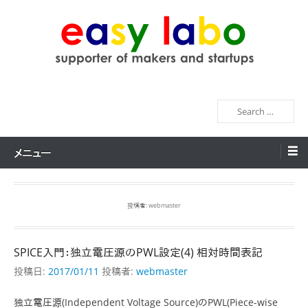
コ
ン
テ
ン
easy labo
supporter of makers and startups
ツ
へ
検
ス
索
キ
ッ
メニュー
プ
投稿者:
webmaster
SPICE入門：独立電圧源のPWL設定(4) 相対時間表記
投稿日:
2017/01/11
投稿者:
webmaster
独立電圧源(Independent Voltage Source)のPWL(Piece-wise