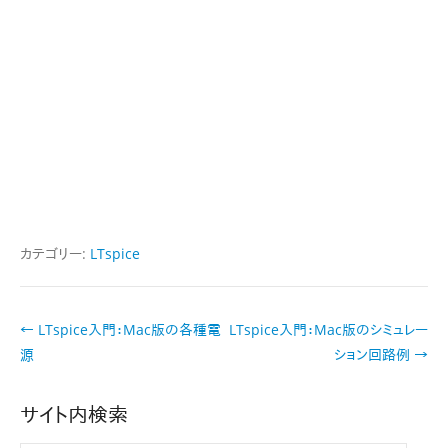
カテゴリー:
LTspice
投
←
LTspice入門：Mac版の各種電
LTspice入門：Mac版のシミュレー
稿
源
ション回路例
→
ナ
ビ
サイト内検索
ゲ