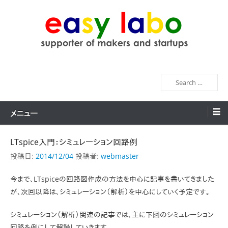
コ
ン
テ
ン
easy labo
supporter of makers and startups
ツ
へ
検
ス
索
キ
ッ
メニュー
プ
LTspice入門：シミュレーション回路例
投稿日:
2014/12/04
投稿者:
webmaster
今まで、LTspiceの回路図作成の方法を中心に記事を書いてきました
が、次回以降は、シミュレーション（解析）を中心にしていく予定です。
シミュレーション（解析）関連の記事では、主に下図のシミュレーション
回路を例にして解説していきます。