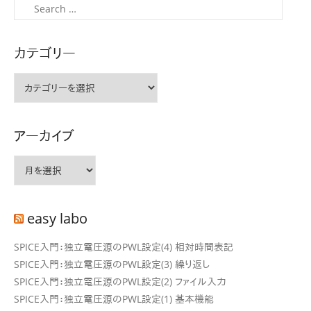
ー
検
シ
索
ョ
カテゴリー
ン
カ
テ
ゴ
リ
アーカイブ
ー
ア
ー
カ
イ
easy labo
ブ
SPICE入門：独立電圧源のPWL設定(4) 相対時間表記
SPICE入門：独立電圧源のPWL設定(3) 繰り返し
SPICE入門：独立電圧源のPWL設定(2) ファイル入力
SPICE入門：独立電圧源のPWL設定(1) 基本機能