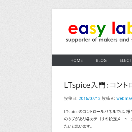
コ
ン
テ
ン
ツ
easy labo
supporter of makers and startups
へ
ス
HOME
BLOG
ELECT
キ
ッ
プ
LTspice入門：コン
投稿日:
2016/07/13
投稿者:
webmas
LTspiceのコントロールパネルでは
のタブがあり各カテゴリの設定メニューが
たいと思います。