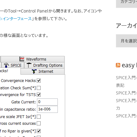
テ
ool→Control Panelから開きます。なお、アイコンや
ゴ
入門：インターフェース
」を参照して下さい。
リ
アーカ
ー
次の様な画面となっています。
ア
ー
カ
イ
easy 
ブ
SPICE入
表記
SPICE入
SPICE入
力
SPICE入