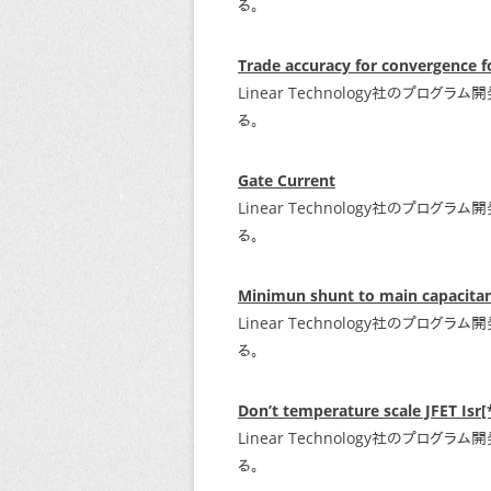
る。
Trade accuracy for convergence f
Linear Technology社のプロ
る。
Gate Current
Linear Technology社のプロ
る。
Minimun shunt to main capacitan
Linear Technology社のプロ
る。
Don’t temperature scale JFET Isr[
Linear Technology社のプロ
る。