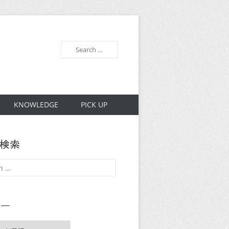
検
索
KNOWLEDGE
PICK UP
内検索
リー