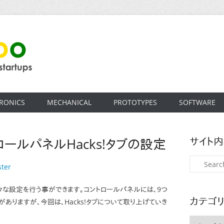
RONICS
MECHANICAL
PROTOTYPES
SOFTWARE
サイト
トロールパネルHacks!タブの設定
検
ter
索
、様々な設定を行う事ができます。コントロールパネルには、9つ
カテゴ
ありますが、今回は、Hacks!タブについて取り上げていき
カ