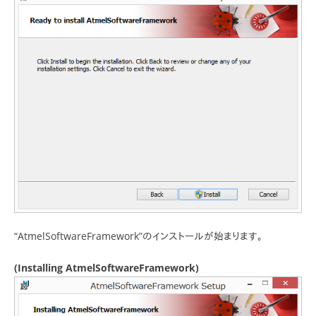
“AtmelSoftwareFramework”のインストールが始まります。
(Installing AtmelSoftwareFramework)