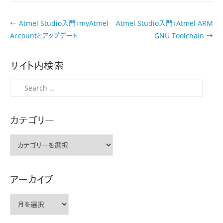
投
←
Atmel Studio入門：myAtmel
Atmel Studio入門：Atmel ARM
稿
Accountとアップデート
GNU Toolchain
→
ナ
ビ
サイト内検索
ゲ
ー
検
シ
索
ョ
カテゴリー
ン
カ
テ
ゴ
リ
アーカイブ
ー
ア
ー