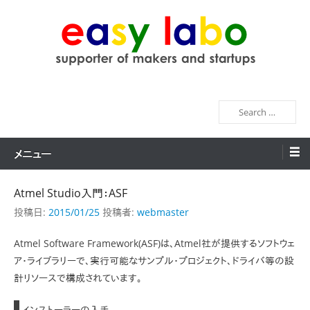
コ
ン
テ
ン
easy labo
supporter of makers and startups
ツ
へ
検
ス
索
キ
ッ
メニュー
プ
Atmel Studio入門：ASF
投稿日:
2015/01/25
投稿者:
webmaster
Atmel Software Framework(ASF)は、Atmel社が提供するソフトウェ
ア・ライブラリーで、実行可能なサンプル・プロジェクト、ドライバ等の設
計リソースで構成されています。
インストーラーの入手