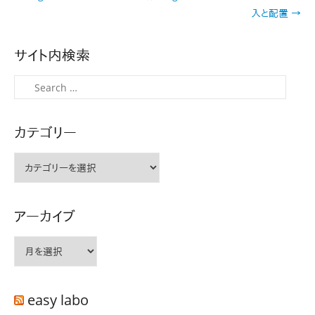
稿
入と配置
→
ナ
ビ
サイト内検索
ゲ
ー
検
シ
索
ョ
カテゴリー
ン
カ
テ
ゴ
リ
アーカイブ
ー
ア
ー
カ
イ
easy labo
ブ