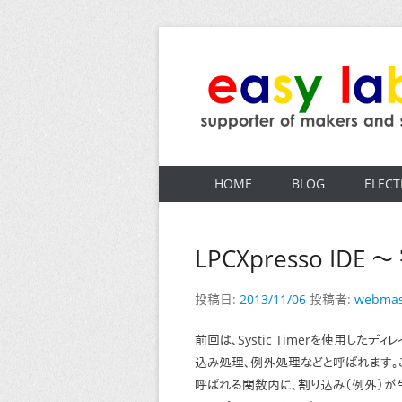
コ
ン
テ
ン
ツ
easy labo
supporter of makers and startups
へ
ス
HOME
BLOG
ELECT
キ
ッ
プ
LPCXpresso IDE
投稿日:
2013/11/06
投稿者:
webmas
前回は、Systic Timerを使用したデ
込み処理、例外処理などと呼ばれます。
呼ばれる関数内に、割り込み（例外）が