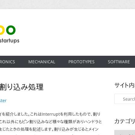
RONICS
MECHANICAL
PROTOTYPES
SOFTWARE
サイト
 〜 割り込み処理
検
ter
索
ィレイを紹介しました。これはInterruptを利用したもので、割り
カテゴ
これ以外にもピン割り込みなど様々な種類がありハンドラと
生じたときの処理を記述します。割り込みが生じるとメイン
カ