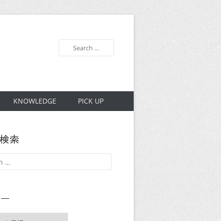
検
索
KNOWLEDGE
PICK UP
内検索
リー