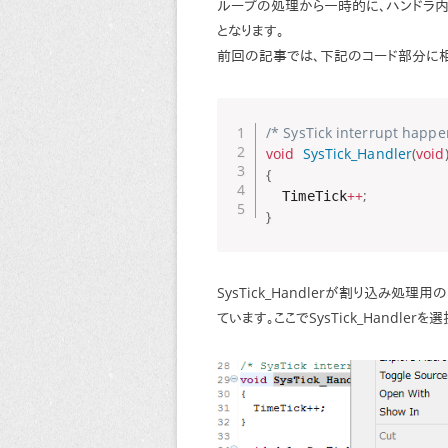
ループの処理から一時的に、ハンドラ
となります。
前回の記事では、下記のコード部分に相
/* SysTick interrupt happe
void
SysTick_Handler
(
void
{
++
;
  TimeTick
}
SysTick_Handlerが割り込み処理
ています。ここでSysTick_Handler