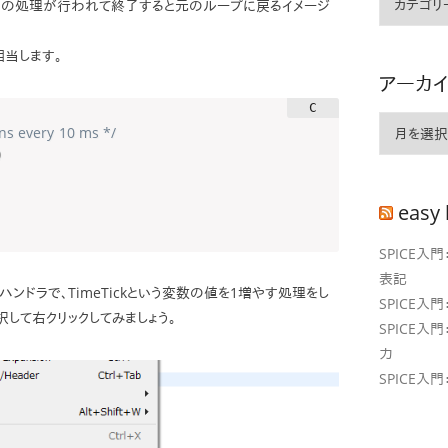
内の処理が行われて終了すると元のループに戻るイメージ
テ
ゴ
当します。
リ
アーカ
ー
ア
ns every 10 ms */
ー
)
カ
イ
easy 
ブ
SPICE入
表記
用のハンドラで、TimeTickという変数の値を1増やす処理をし
SPICE入
を選択して右クリックしてみましょう。
SPICE入
力
SPICE入