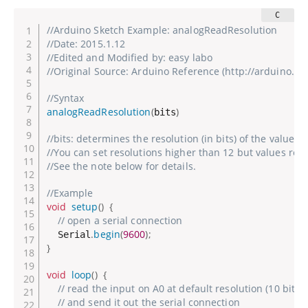
//Arduino Sketch Example: analogReadResolution
//Date: 2015.1.12
//Edited and Modified by: easy labo
//Original Source: Arduino Reference (http://arduino.
//Syntax
analogReadResolution
(
)
bits
//bits: determines the resolution (in bits) of the value 
//You can set resolutions higher than 12 but values ret
//See the note below for details.
//Example
void
setup
(
)
{
// open a serial connection
.
begin
(
9600
)
;
  Serial
}
void
loop
(
)
{
// read the input on A0 at default resolution (10 bits)
// and send it out the serial connection 