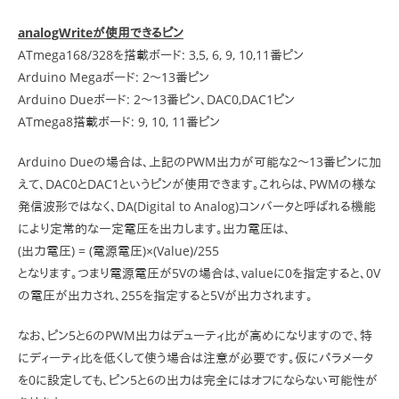
analogWriteが使用できるピン
ATmega168/328を搭載ボード: 3,5, 6, 9, 10,11番ピン
Arduino Megaボード: 2～13番ピン
Arduino Dueボード: 2～13番ピン、DAC0,DAC1ピン
ATmega8搭載ボード: 9, 10, 11番ピン
Arduino Dueの場合は、上記のPWM出力が可能な2～13番ピンに加
えて、DAC0とDAC1というピンが使用できます。これらは、PWMの様な
発信波形ではなく、DA(Digital to Analog)コンバータと呼ばれる機能
により定常的な一定電圧を出力します。出力電圧は、
(出力電圧) = (電源電圧)×(Value)/255
となります。つまり電源電圧が5Vの場合は、valueに0を指定すると、0V
の電圧が出力され、255を指定すると5Vが出力されます。
なお、ピン5と6のPWM出力はデューティ比が高めになりますので、特
にディーティ比を低くして使う場合は注意が必要です。仮にパラメータ
を0に設定しても、ピン5と6の出力は完全にはオフにならない可能性が