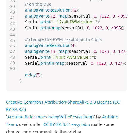
// on the Due
analogWriteResolution
(
12
)
;
analogWrite
(
12
,
map
(
,
0
,
1023
,
0
,
4095
)
)
;
sensorVal
.
print
(
" , 12-bit PWM value : "
)
;
  Serial
.
print
(
map
(
,
0
,
1023
,
0
,
4095
)
)
;
  Serial
sensorVal
// change the PWM resolution to 4 bits
analogWriteResolution
(
4
)
;
analogWrite
(
13
,
map
(
,
0
,
1023
,
0
,
127
)
)
;
sensorVal
.
print
(
", 4-bit PWM value : "
)
;
  Serial
.
println
(
map
(
,
0
,
1023
,
0
,
127
)
)
;
  Serial
sensorVal
delay
(
5
)
;
}
Creative Commons Attribution-ShareAlike 3.0 License (CC
BY-SA 3.0)
“
Arduino Reference:analogWriteResolution()
” by
Arduino
Team
, used under
CC BY-SA 3.0
/
easy labo
made some
changes and comments to the original