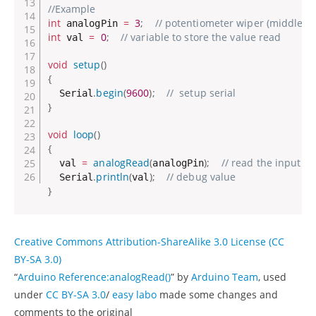
//Example
int
=
3
;
// potentiometer wiper (middle te
 analogPin 
int
=
0
;
// variable to store the value read
 val 
void
setup
(
)
{
.
begin
(
9600
)
;
//  setup serial
  Serial
}
void
loop
(
)
{
=
analogRead
(
)
;
// read the input pi
  val 
analogPin
.
println
(
)
;
// debug value
  Serial
val
}
Creative Commons Attribution-ShareAlike 3.0 License (CC
BY-SA 3.0)
“
Arduino Reference:analogRead()
” by
Arduino Team
, used
under
CC BY-SA 3.0
/
easy labo
made some changes and
comments to the original