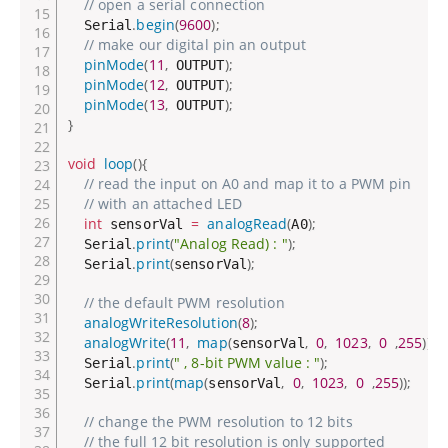
// open a serial connection
.
begin
(
9600
)
;
  Serial
// make our digital pin an output
pinMode
(
11
,
)
;
 OUTPUT
pinMode
(
12
,
)
;
 OUTPUT
pinMode
(
13
,
)
;
 OUTPUT
}
void
loop
(
)
{
// read the input on A0 and map it to a PWM pin
// with an attached LED
int
=
analogRead
(
)
;
 sensorVal 
A0
.
print
(
"Analog Read) : "
)
;
  Serial
.
print
(
)
;
  Serial
sensorVal
// the default PWM resolution
analogWriteResolution
(
8
)
;
analogWrite
(
11
,
map
(
,
0
,
1023
,
0
,
255
)
)
;
sensorVal
.
print
(
" , 8-bit PWM value : "
)
;
  Serial
.
print
(
map
(
,
0
,
1023
,
0
,
255
)
)
;
  Serial
sensorVal
// change the PWM resolution to 12 bits
// the full 12 bit resolution is only supported