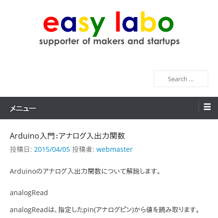
コ
ン
テ
ン
easy labo
supporter of makers and startups
ツ
へ
検
ス
索
キ
ッ
メニュー
プ
Arduino入門：アナログ入出力関数
投稿日:
2015/04/05
投稿者:
webmaster
Arduinoのアナログ入出力関数について解説します。
analogRead
analogReadは、指定したpin(アナログピン)から値を読み取ります。