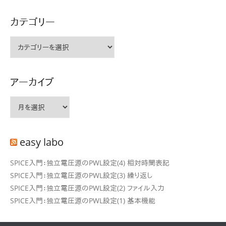
ョ
カテゴリー
ン
カ
テ
ゴ
リ
アーカイブ
ー
ア
ー
カ
イ
easy labo
ブ
SPICE入門：独立電圧源のPWL設定(4) 相対時間表記
SPICE入門：独立電圧源のPWL設定(3) 繰り返し
SPICE入門：独立電圧源のPWL設定(2) ファイル入力
SPICE入門：独立電圧源のPWL設定(1) 基本機能