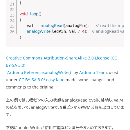
}
void
loop
(
)
{
=
analogRead
(
)
;
// read the input
   val 
analogPin
analogWrite
(
,
/
4
)
;
// analogRead value
ledPin
 val 
}
Creative Commons Attribution-ShareAlike 3.0 License (CC
BY-SA 3.0)
“
Arduino Reference:analogWrite()
” by
Arduino Team
, used
under
CC BY-SA 3.0
/
easy labo
made some changes and
comments to the original
上の例では、3番ピンの入力状態をanalogReadでvalに格納し、val/4
の値を用いて、analogWriteで、9番ピンからPWM波形を出力していま
す。
下記にanalorWriteが使用可能なピン番号をまとめておきます。