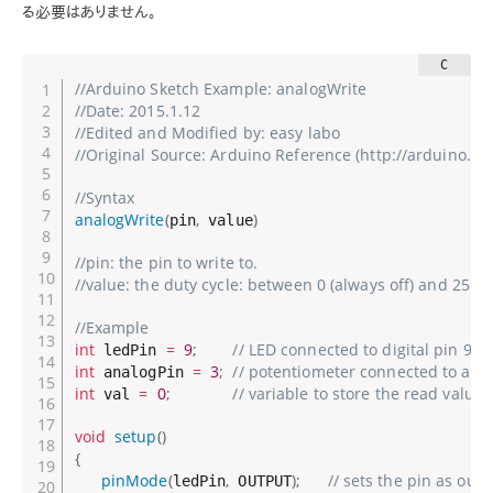
る必要はありません。
//Arduino Sketch Example: analogWrite
//Date: 2015.1.12
//Edited and Modified by: easy labo
//Original Source: Arduino Reference (http://arduino.
//Syntax
analogWrite
(
,
)
pin
 value
//pin: the pin to write to.
//value: the duty cycle: between 0 (always off) and 255 (
//Example
int
=
9
;
// LED connected to digital pin 9
 ledPin 
int
=
3
;
// potentiometer connected to ana
 analogPin 
int
=
0
;
// variable to store the read value
 val 
void
setup
(
)
{
pinMode
(
,
)
;
// sets the pin as outp
ledPin
 OUTPUT