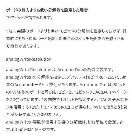
ボードの能力よりも低い分解能を設定した場合
下位ビットが捨てられます。
つまり実際のボードよりも高い16ビットの分解能を指定しておけば、将
来的にもあらゆるボードを変えた場合のスケッチを変更点を減らせる
可能性があります。
analogWriteResolution
analogWriteResolutionは、Arduino Dueの為の関数です。
analogWrite()の分解能を指定し、デフォルトは8ビット(0～255)で、従
来のArduinoボードと互換性があります。 Aruduino Dueは、8ビット
のPWM(他のボードと同じ)を12ピンと、12ビットのDAC(DAコンバータ)
を2つ持っています。この関数で12ビットを指定すると、DACの分解能を
フル活用する12ビット(0～4095)の出力が得られ、PWMを使うときも符
合が反転することがありません。
analogWrite()関数が使用する値の分解能は、bits単位で指定しま
す。bits範囲は1から32です。