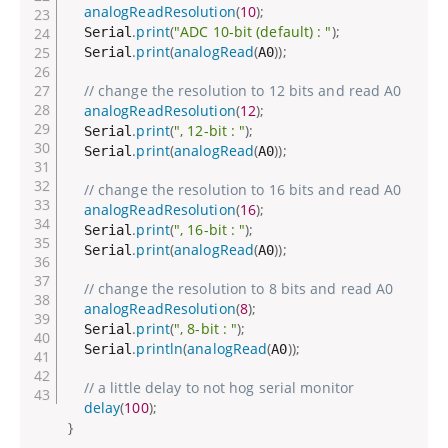
analogReadResolution
(
10
)
;
.
print
(
"ADC 10-bit (default) : "
)
;
  Serial
.
print
(
analogRead
(
)
)
;
  Serial
A0
// change the resolution to 12 bits and read A0
analogReadResolution
(
12
)
;
.
print
(
", 12-bit : "
)
;
  Serial
.
print
(
analogRead
(
)
)
;
  Serial
A0
// change the resolution to 16 bits and read A0
analogReadResolution
(
16
)
;
.
print
(
", 16-bit : "
)
;
  Serial
.
print
(
analogRead
(
)
)
;
  Serial
A0
// change the resolution to 8 bits and read A0
analogReadResolution
(
8
)
;
.
print
(
", 8-bit : "
)
;
  Serial
.
println
(
analogRead
(
)
)
;
  Serial
A0
// a little delay to not hog serial monitor
delay
(
100
)
;
}