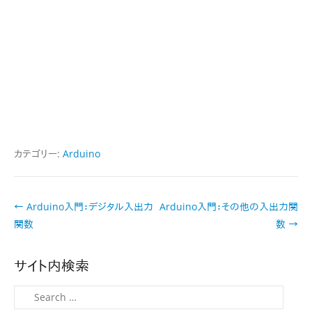
カテゴリー:
Arduino
投
←
Arduino入門：デジタル入出力
Arduino入門：その他の入出力関
稿
関数
数
→
ナ
ビ
サイト内検索
ゲ
ー
検
シ
索