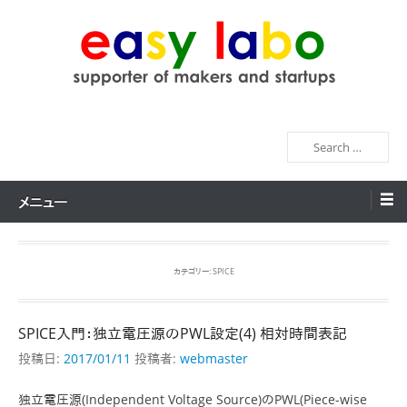
コ
ン
テ
ン
easy labo
supporter of makers and startups
ツ
へ
検
ス
索
キ
ッ
メニュー
プ
カテゴリー:
SPICE
SPICE入門：独立電圧源のPWL設定(4) 相対時間表記
投稿日:
2017/01/11
投稿者:
webmaster
独立電圧源(Independent Voltage Source)のPWL(Piece-wise