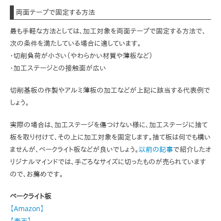
両面テープで固定する方法
最も手軽な方法としては、加工対象を両面テープで固定する方法で、
次の条件を満たしている場合に適しています。
・切削負荷が小さい（やわらかい材質や薄板など）
・加工ステージとの接触面が広い
切削基板の作製やアルミ薄板の加工などが上記に該当する代表例で
しょう。
実際の場合は、加工ステージを傷つけない様に、加工ステージに捨て
板を取り付けて、その上に加工対象を固定します。捨て板は何でも構い
ませんが、ベークライト板などが良いでしょう。
以前の記事
で紹介したオ
リジナルマインドでは、手ごろなサイズに切ったものが売られています
ので、お薦めです。
ベークライト板
【Amazon】
【楽天】