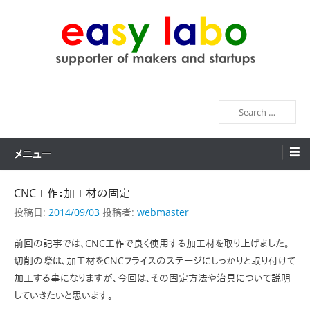
コ
ン
テ
ン
easy labo
supporter of makers and startups
ツ
へ
検
ス
索
キ
ッ
メニュー
プ
CNC工作：加工材の固定
投稿日:
2014/09/03
投稿者:
webmaster
前回の記事では、CNC工作で良く使用する加工材を取り上げました。
切削の際は、加工材をCNCフライスのステージにしっかりと取り付けて
加工する事になりますが、今回は、その固定方法や治具について説明
していきたいと思います。