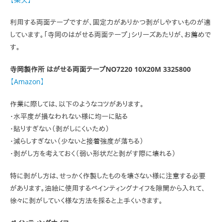
利用する両面テープですが、固定力がありかつ剥がしやすいものが適
しています。「寺岡のはがせる両面テープ」シリーズあたりが、お薦めで
す。
寺岡製作所 はがせる両面テープNO7220 10X20M 3325800
【Amazon】
作業に際しては、以下のようなコツがあります。
・水平度が損なわれない様に均一に貼る
・貼りすぎない（剥がしにくいため）
・減らしすぎない（少ないと接着強度が落ちる）
・剥がし方を考えておく（弱い形状だと剥がす際に壊れる）
特に剥がし方は、せっかく作製したものを壊さない様に注意する必要
があります。油絵に使用するペインティングナイフを隙間から入れて、
徐々に剥がしていく様な方法を採ると上手くいきます。