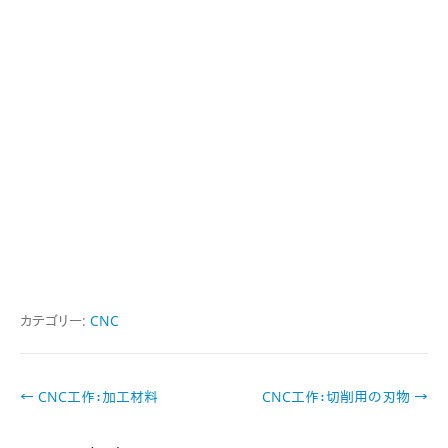
カテゴリー:
CNC
投
←
CNC工作：加工材料
CNC工作：切削用の刃物
→
稿
ナ