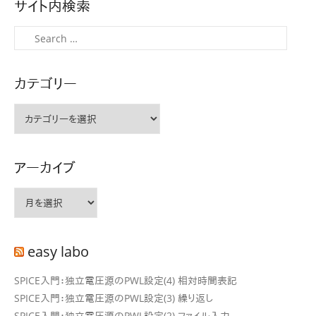
サイト内検索
ビ
ゲ
検
ー
索
シ
カテゴリー
ョ
ン
カ
テ
ゴ
リ
アーカイブ
ー
ア
ー
カ
イ
easy labo
ブ
SPICE入門：独立電圧源のPWL設定(4) 相対時間表記
SPICE入門：独立電圧源のPWL設定(3) 繰り返し
SPICE入門：独立電圧源のPWL設定(2) ファイル入力