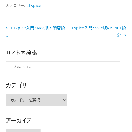
カテゴリー:
LTspice
投
←
LTspice入門：Mac版の階層設
LTspice入門：Mac版のSPICE設
稿
計
定
→
ナ
ビ
サイト内検索
ゲ
ー
検
シ
索
ョ
カテゴリー
ン
カ
テ
ゴ
リ
アーカイブ
ー