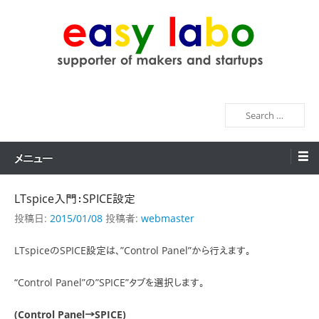
コ
ン
テ
ン
easy labo
supporter of makers and startups
ツ
へ
検
ス
索
キ
ッ
メニュー
プ
LTspice入門：SPICE設定
投稿日:
2015/01/08
投稿者:
webmaster
LTspiceのSPICE設定は、”Control Panel”から行えます。
“Control Panel”の”SPICE”タブを選択します。
(Control Panel→SPICE)