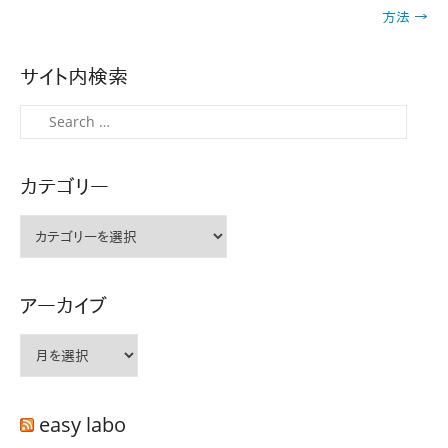
ナ
方法
→
ビ
ゲ
サイト内検索
ー
シ
検
ョ
索
ン
カテゴリー
カ
テ
ゴ
リ
アーカイブ
ー
ア
ー
カ
イ
easy labo
ブ