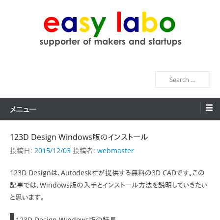
コ
ン
テ
ン
easy labo
supporter of makers and startups
ツ
へ
検
ス
索
キ
ッ
メニュー
プ
123D Design Windows版のインストール
投稿日:
2015/12/03
投稿者:
webmaster
123D Designは、Autodesk社が提供する無料の3D CADです。この
記事では、Windows版の入手とインストール方法を説明していきたい
と思います。
123D Design Windows版の特長